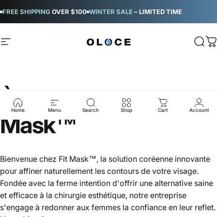
Ir directamente al contenido
FREE SHIPPING
OVER $100
WINTER SALE
– LIMITED TIME
Navegación
OLOCE
Busc
C
À
propos
de
Fit
Home
Menu
Search
Shop
Cart
Account
Mask™
Bienvenue chez Fit Mask™, la solution coréenne innovante
pour affiner naturellement les contours de votre visage.
Fondée avec la ferme intention d'offrir une alternative saine
et efficace à la chirurgie esthétique, notre entreprise
s'engage à redonner aux femmes la confiance en leur reflet.